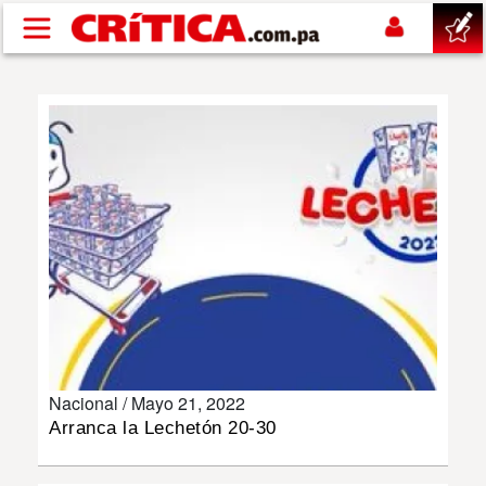
Pasar al contenido principal
buscar
SUCESOS
NACIONAL
POLÍTICA
SHOW
Nacional /
Mayo 21, 2022
DEPORTES
Arranca la Lechetón 20-30
MUNDO