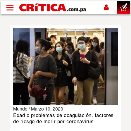
Pasar al contenido principal
buscar
SUCESOS
NACIONAL
POLÍTICA
SHOW
Mundo /
Marzo 10, 2020
DEPORTES
Edad o problemas de coagulación, factores
de riesgo de morir por coronavirus
MUNDO