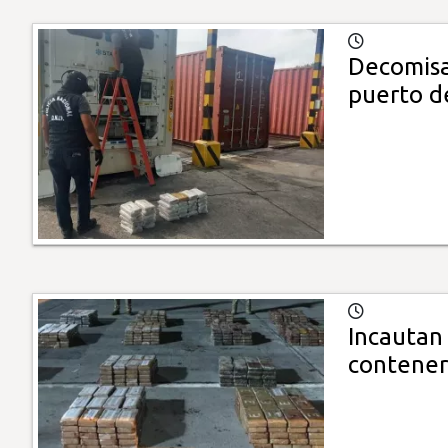
Decomisa
puerto d
Incautan
contener