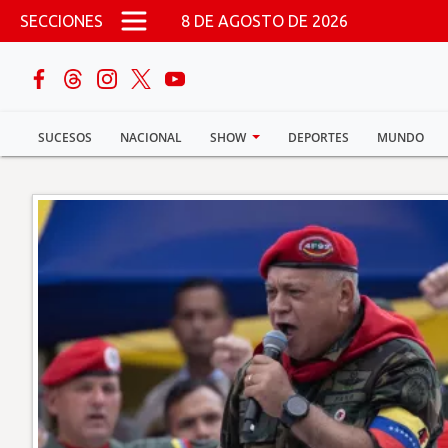
Pasar al contenido principal
SECCIONES
8 DE AGOSTO DE 2026
buscar
SUCESOS
NACIONAL
SHOW
DEPORTES
MUNDO
Sucesos
Nacional
Política
Show
Deportes
Mundo