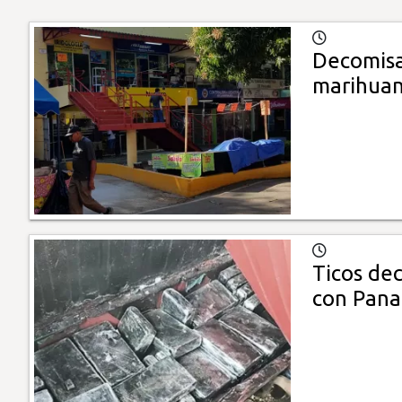
​Decomis
marihuan
Ticos dec
con Pan