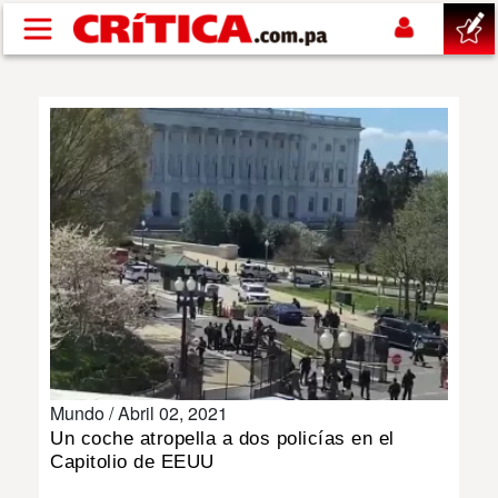
Pasar al contenido principal
buscar
SUCESOS
NACIONAL
POLÍTICA
SHOW
Mundo /
Abril 02, 2021
DEPORTES
Un coche atropella a dos policías en el
Capitolio de EEUU
MUNDO