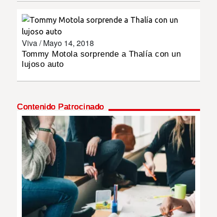
INSÓLITAS
Viva /
Mayo 14, 2018
MULTIMEDIA
Tommy Motola sorprende a Thalía con un
lujoso auto
IMPRESO
Contenido Patrocinado