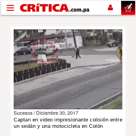
Pasar al contenido principal
buscar
SUCESOS
NACIONAL
POLÍTICA
SHOW
Sucesos /
Diciembre 30, 2017
DEPORTES
Captan en video impresionante colisión entre
un sedán y una motocicleta en Colón
MUNDO