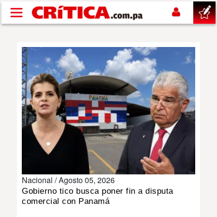
Pasar al contenido principal
buscar
SUCESOS
NACIONAL
POLÍTICA
SHOW
Nacional /
Agosto 05, 2026
DEPORTES
Gobierno tico busca poner fin a disputa
comercial con Panamá
MUNDO