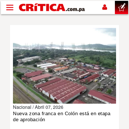
Pasar al contenido principal
buscar
SUCESOS
NACIONAL
POLÍTICA
SHOW
Nacional /
Abril 07, 2026
DEPORTES
Nueva zona franca en Colón está en etapa
de aprobación
MUNDO