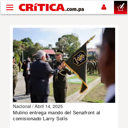
Pasar al contenido principal
buscar
SUCESOS
NACIONAL
POLÍTICA
SHOW
Nacional /
Abril 14, 2025
DEPORTES
Mulino entrega mando del Senafront al
comisionado Larry Solís
MUNDO