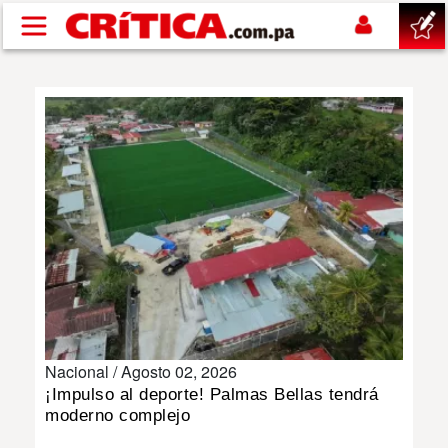
Pasar al contenido principal
buscar
SUCESOS
NACIONAL
POLÍTICA
SHOW
Nacional /
Agosto 02, 2026
DEPORTES
¡Impulso al deporte! Palmas Bellas tendrá
moderno complejo
MUNDO