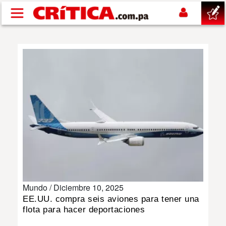
Pasar al contenido principal
buscar
SUCESOS
NACIONAL
POLÍTICA
SHOW
Mundo /
Diciembre 10, 2025
DEPORTES
EE.UU. compra seis aviones para tener una
flota para hacer deportaciones
MUNDO