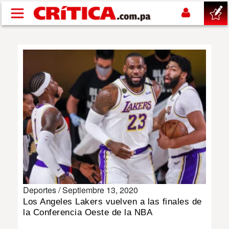
Pasar al contenido principal
buscar
SUCESOS
NACIONAL
POLÍTICA
SHOW
Deportes /
Septiembre 13, 2020
DEPORTES
Los Angeles Lakers vuelven a las finales de
la Conferencia Oeste de la NBA
MUNDO