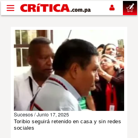
Pasar al contenido principal
buscar
SUCESOS
NACIONAL
POLÍTICA
SHOW
Sucesos /
Junio 17, 2025
DEPORTES
Toribio seguirá retenido en casa y sin redes
sociales
MUNDO