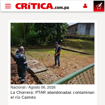
Pasar al contenido principal
buscar
SUCESOS
NACIONAL
POLÍTICA
SHOW
Nacional /
Agosto 06, 2026
DEPORTES
La Chorrera: PTAR abandonadas contaminan
el río Caimito
MUNDO