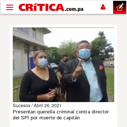
Pasar al contenido principal
buscar
SUCESOS
NACIONAL
POLÍTICA
SHOW
Sucesos /
Abril 26, 2021
DEPORTES
Presentan querella criminal contra director
del SPI por muerte de capitán
MUNDO