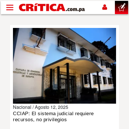
Pasar al contenido principal
buscar
SUCESOS
NACIONAL
POLÍTICA
SHOW
Nacional /
Agosto 12, 2025
DEPORTES
CCIAP: El sistema judicial requiere
recursos, no privilegios
MUNDO