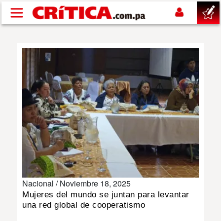
Pasar al contenido principal
buscar
SUCESOS
NACIONAL
POLÍTICA
SHOW
Nacional /
Noviembre 18, 2025
DEPORTES
Mujeres del mundo se juntan para levantar
una red global de cooperatismo
MUNDO