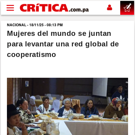
Pasar al contenido principal
NACIONAL - 18/11/25 - 08:13 PM
buscar
Mujeres del mundo se juntan
para levantar una red global de
SUCESOS
cooperatismo
NACIONAL
POLÍTICA
SHOW
DEPORTES
MUNDO