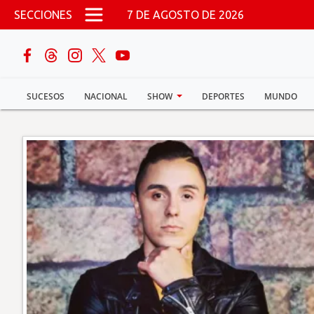
Pasar al contenido principal
SECCIONES
7 DE AGOSTO DE 2026
buscar
SUCESOS
NACIONAL
SHOW
DEPORTES
MUNDO
Sucesos
Nacional
Política
Show
Deportes
Mundo