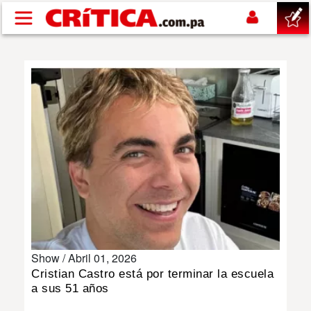
Pasar al contenido principal
buscar
SUCESOS
NACIONAL
POLÍTICA
SHOW
Show /
Abril 01, 2026
DEPORTES
Cristian Castro está por terminar la escuela
a sus 51 años
MUNDO