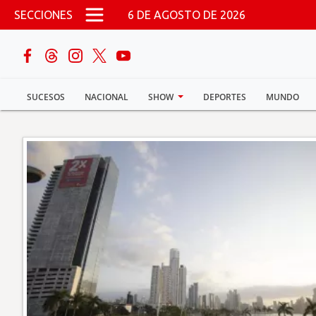
Pasar al contenido principal
SECCIONES
6 DE AGOSTO DE 2026
buscar
SUCESOS
NACIONAL
SHOW
DEPORTES
MUNDO
Sucesos
Nacional
Política
Show
Deportes
Mundo