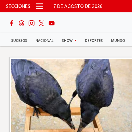
Pasar al contenido principal
SECCIONES
7 DE AGOSTO DE 2026
buscar
SUCESOS
NACIONAL
SHOW
DEPORTES
MUNDO
Sucesos
Nacional
Política
Show
Deportes
Mundo