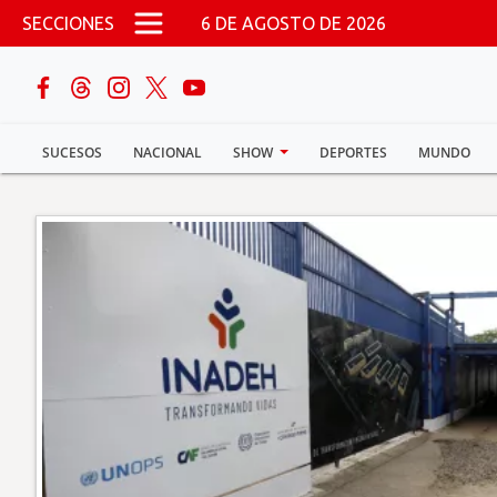
Pasar al contenido principal
SECCIONES
6 DE AGOSTO DE 2026
buscar
SUCESOS
NACIONAL
SHOW
DEPORTES
MUNDO
Sucesos
Nacional
Política
Show
Deportes
Mundo