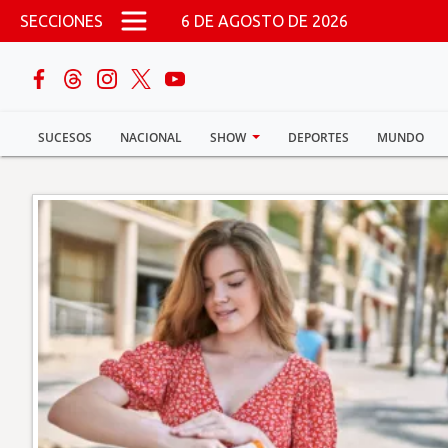
Pasar al contenido principal
SECCIONES
6 DE AGOSTO DE 2026
buscar
SUCESOS
NACIONAL
SHOW
DEPORTES
MUNDO
Sucesos
Nacional
Política
Show
Deportes
Mundo