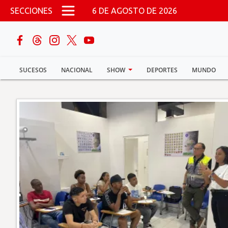
Pasar al contenido principal
SECCIONES
6 DE AGOSTO DE 2026
buscar
SUCESOS
NACIONAL
SHOW
DEPORTES
MUNDO
Sucesos
Nacional
Política
Show
Deportes
Mundo