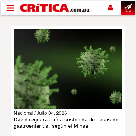
Pasar al contenido principal
buscar
SUCESOS
NACIONAL
POLÍTICA
SHOW
Nacional /
Julio 04, 2026
DEPORTES
David registra caída sostenida de casos de
gastroenteritis, según el Minsa
MUNDO