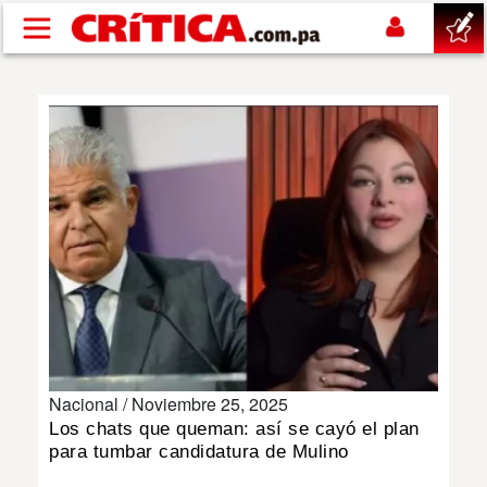
Pasar al contenido principal
buscar
SUCESOS
NACIONAL
POLÍTICA
SHOW
Nacional /
Noviembre 25, 2025
DEPORTES
Los chats que queman: así se cayó el plan
para tumbar candidatura de Mulino
MUNDO