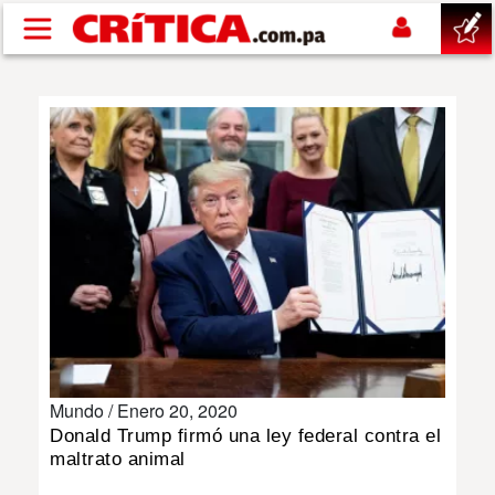
Pasar al contenido principal
buscar
SUCESOS
NACIONAL
POLÍTICA
SHOW
Mundo /
Enero 20, 2020
DEPORTES
Donald Trump firmó una ley federal contra el
maltrato animal
MUNDO