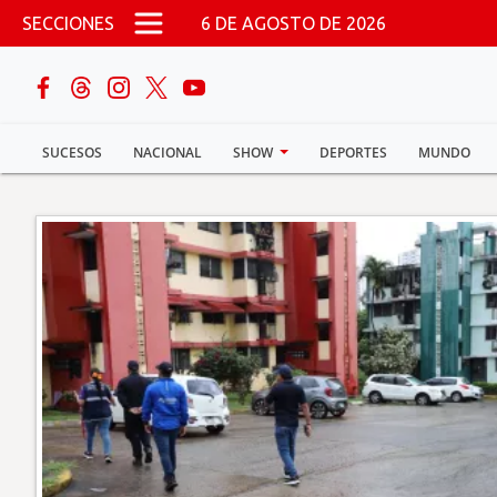
Pasar al contenido principal
SECCIONES
6 DE AGOSTO DE 2026
buscar
SUCESOS
NACIONAL
SHOW
DEPORTES
MUNDO
Sucesos
Nacional
Política
Show
Deportes
Mundo