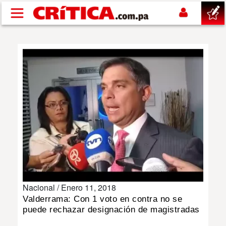
Pasar al contenido principal
buscar
SUCESOS
NACIONAL
POLÍTICA
SHOW
Nacional /
Enero 11, 2018
DEPORTES
Valderrama: Con 1 voto en contra no se
puede rechazar designación de magistradas
MUNDO