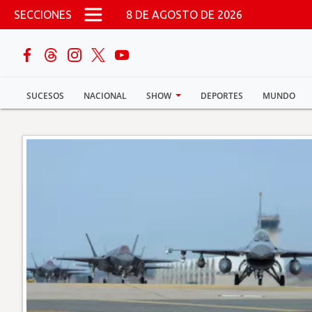
Pasar al contenido principal
SECCIONES
8 DE AGOSTO DE 2026
buscar
SUCESOS
NACIONAL
SHOW
DEPORTES
MUNDO
Sucesos
Nacional
Política
Show
Deportes
Mundo