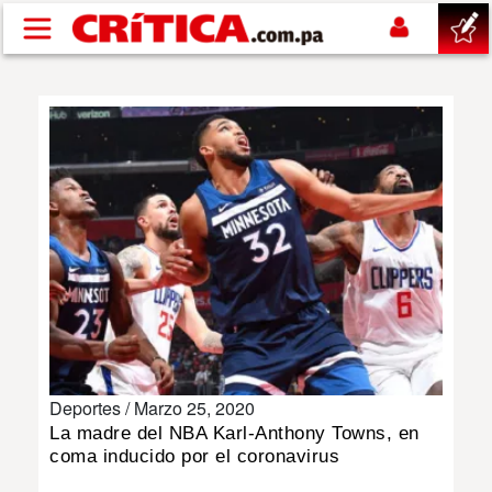
Pasar al contenido principal
buscar
SUCESOS
NACIONAL
POLÍTICA
SHOW
Deportes /
Marzo 25, 2020
DEPORTES
La madre del NBA Karl-Anthony Towns, en
coma inducido por el coronavirus
MUNDO