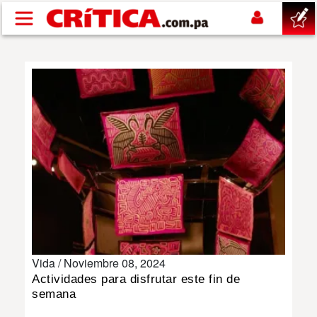
Pasar al contenido principal
buscar
SUCESOS
NACIONAL
POLÍTICA
SHOW
Vida /
Noviembre 08, 2024
DEPORTES
Actividades para disfrutar este fin de
semana
MUNDO