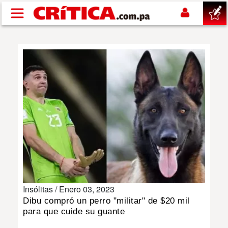
Pasar al contenido principal
buscar
SUCESOS
NACIONAL
POLÍTICA
SHOW
Insólitas /
Enero 03, 2023
DEPORTES
Dibu compró un perro "militar" de $20 mil
para que cuide su guante
MUNDO