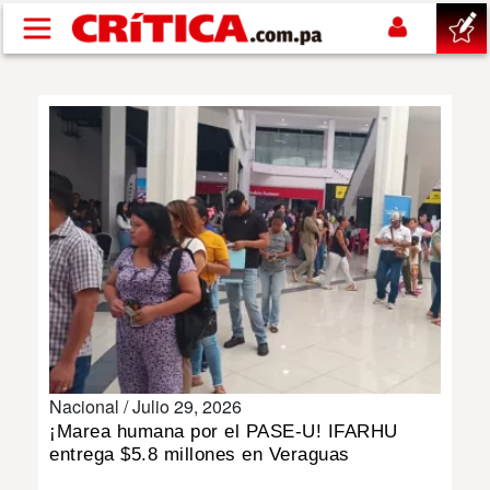
Pasar al contenido principal
buscar
SUCESOS
NACIONAL
POLÍTICA
SHOW
Nacional /
Julio 29, 2026
DEPORTES
¡Marea humana por el PASE-U! IFARHU
entrega $5.8 millones en Veraguas
MUNDO