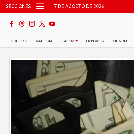
Pasar al contenido principal
SECCIONES
7 DE AGOSTO DE 2026
buscar
SUCESOS
NACIONAL
SHOW
DEPORTES
MUNDO
Sucesos
Nacional
Política
Show
Deportes
Mundo