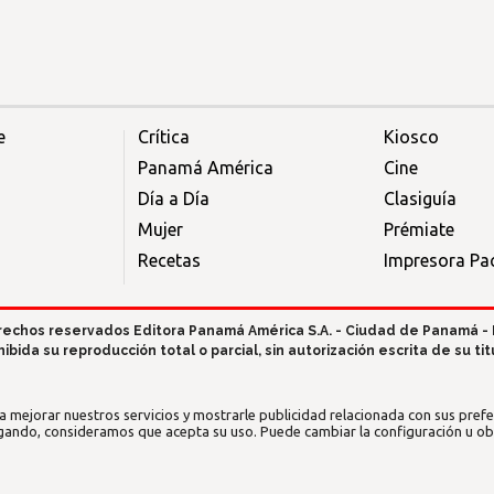
e
Crítica
Kiosco
Panamá América
Cine
Día a Día
Clasiguía
Mujer
Prémiate
Recetas
Impresora Pac
rechos reservados Editora Panamá América S.A. - Ciudad de Panamá -
hibida su reproducción total o parcial, sin autorización escrita de su titu
a mejorar nuestros servicios y mostrarle publicidad relacionada con sus prefer
gando, consideramos que acepta su uso. Puede cambiar la configuración u o