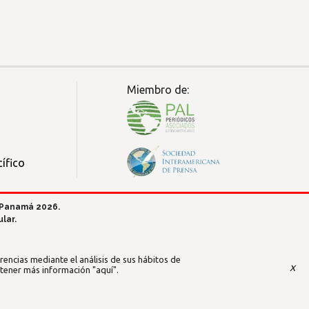
Miembro de:
ífico
 Panamá 2026.
lar.
encias mediante el análisis de sus hábitos de
x
btener más información
"aquí"
.