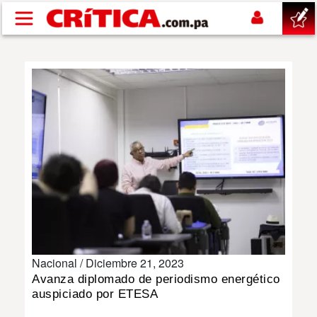
Pasar al contenido principal
buscar
SUCESOS
NACIONAL
POLÍTICA
SHOW
Nacional /
Diciembre 21, 2023
DEPORTES
Avanza diplomado de periodismo energético
auspiciado por ETESA
MUNDO