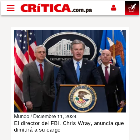
Pasar al contenido principal
buscar
SUCESOS
NACIONAL
POLÍTICA
SHOW
Mundo /
Diciembre 11, 2024
DEPORTES
El director del FBI, Chris Wray, anuncia que
dimitirá a su cargo
MUNDO