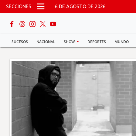
Pasar al contenido principal
SECCIONES
6 DE AGOSTO DE 2026
buscar
SUCESOS
NACIONAL
SHOW
DEPORTES
MUNDO
Sucesos
Nacional
Política
Show
Deportes
Mundo