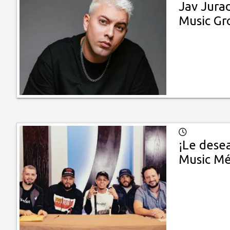
Jav Jura
Music Gr
¡Le desea
Music Mé