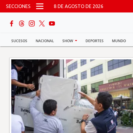
Pasar al contenido principal
SECCIONES
8 DE AGOSTO DE 2026
buscar
SUCESOS
NACIONAL
SHOW
DEPORTES
MUNDO
Sucesos
Nacional
Política
Show
Deportes
Mundo