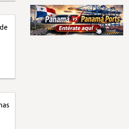
 de
nas