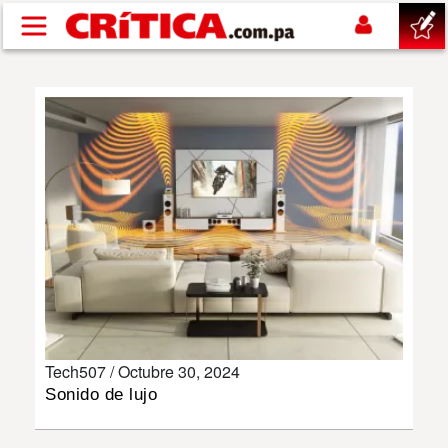
Pasar al contenido principal
buscar
SUCESOS
NACIONAL
POLÍTICA
SHOW
Tech507 /
Octubre 30, 2024
DEPORTES
Sonido de lujo
MUNDO