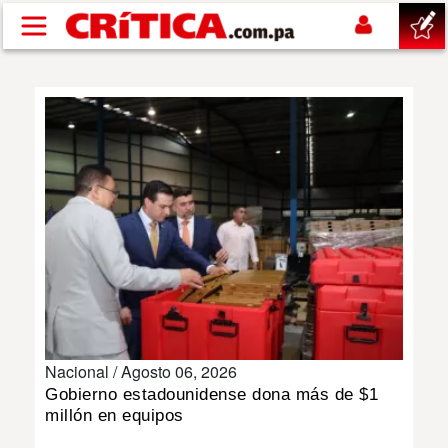
Pasar al contenido principal
buscar
SUCESOS
NACIONAL
POLÍTICA
SHOW
Nacional /
Agosto 06, 2026
DEPORTES
Gobierno estadounidense dona más de $1
millón en equipos
MUNDO