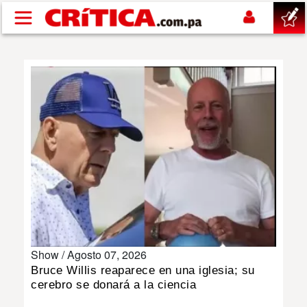
Pasar al contenido principal
buscar
SUCESOS
NACIONAL
POLÍTICA
SHOW
Show /
Agosto 07, 2026
DEPORTES
Bruce Willis reaparece en una iglesia; su
cerebro se donará a la ciencia
MUNDO