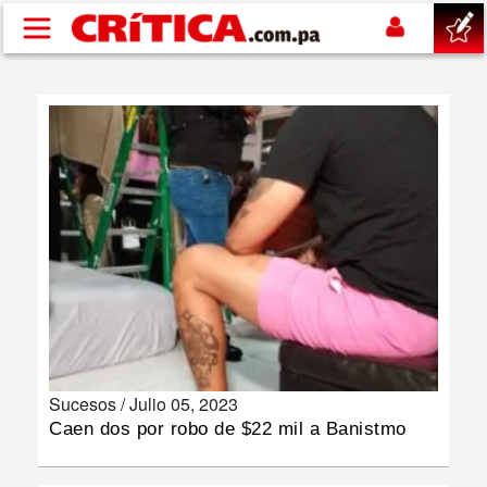
Pasar al contenido principal
buscar
SUCESOS
NACIONAL
POLÍTICA
SHOW
Sucesos /
Julio 05, 2023
DEPORTES
Caen dos por robo de $22 mil a Banistmo
MUNDO