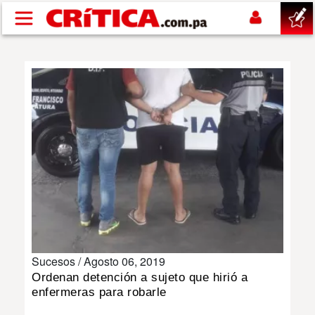
Pasar al contenido principal
buscar
SUCESOS
NACIONAL
POLÍTICA
SHOW
Sucesos /
Agosto 06, 2019
DEPORTES
Ordenan detención a sujeto que hirió a
enfermeras para robarle
MUNDO