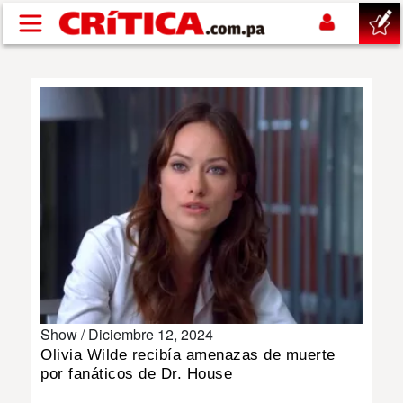
Pasar al contenido principal
buscar
SUCESOS
NACIONAL
POLÍTICA
SHOW
Show /
Diciembre 12, 2024
DEPORTES
Olivia Wilde recibía amenazas de muerte
por fanáticos de Dr. House
MUNDO