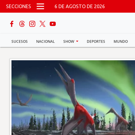
Pasar al contenido principal
SECCIONES
6 DE AGOSTO DE 2026
buscar
SUCESOS
NACIONAL
SHOW
DEPORTES
MUNDO
Sucesos
Nacional
Política
Show
Deportes
Mundo