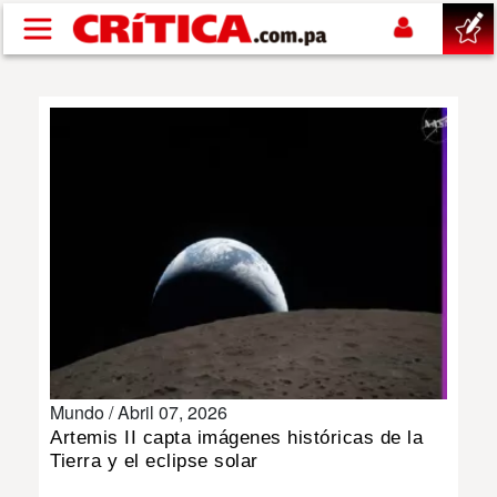
Pasar al contenido principal
buscar
SUCESOS
NACIONAL
POLÍTICA
SHOW
Mundo /
Abril 07, 2026
DEPORTES
Artemis II capta imágenes históricas de la
Tierra y el eclipse solar
MUNDO