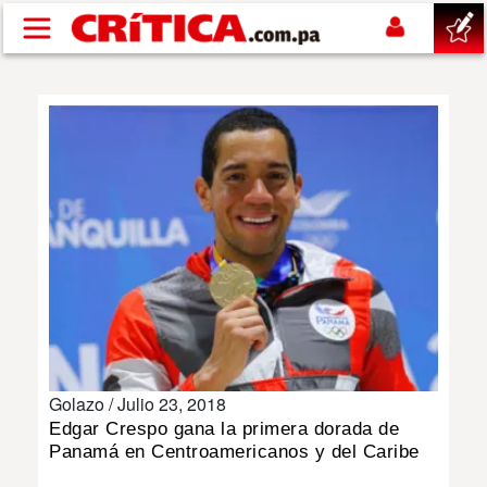
Pasar al contenido principal
buscar
SUCESOS
NACIONAL
POLÍTICA
SHOW
Golazo /
Julio 23, 2018
DEPORTES
Edgar Crespo gana la primera dorada de
Panamá en Centroamericanos y del Caribe
MUNDO