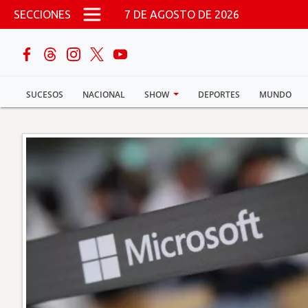
Pasar al contenido principal
SECCIONES
7 DE AGOSTO DE 2026
buscar
SUCESOS
NACIONAL
SHOW
DEPORTES
MUNDO
Sucesos
Nacional
Política
Show
Deportes
Mundo