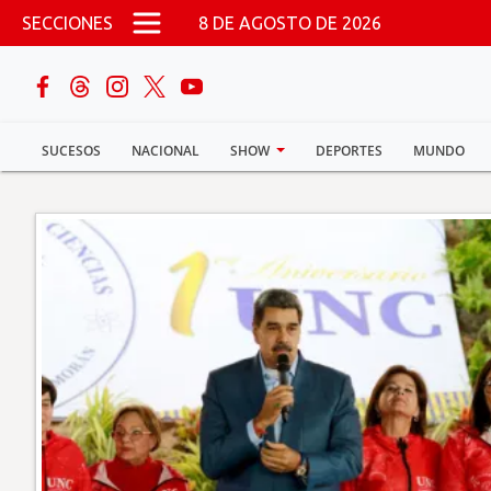
Pasar al contenido principal
SECCIONES
8 DE AGOSTO DE 2026
buscar
SUCESOS
NACIONAL
SHOW
DEPORTES
MUNDO
Sucesos
Nacional
Política
Show
Deportes
Mundo